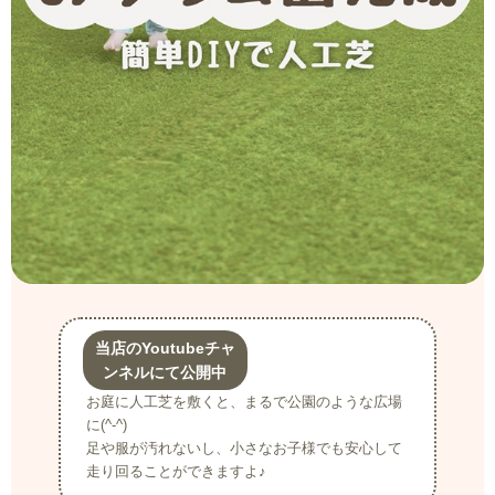
当店のYoutubeチャ
ンネルにて公開中
お庭に人工芝を敷くと、まるで公園のような広場
に(^-^)
足や服が汚れないし、小さなお子様でも安心して
走り回ることができますよ♪