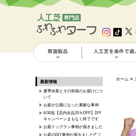
取扱製品
人工芝を条件で選
ホーム
>
最新情報
夏季休業とその前後のお届けにつ
いて
お庭が公園になった素敵な事例
6/30迄【店内全品20％OFF】DIY
キャンペーンまもなく終了です
お庭ドッグラン事例が届きました
お庭のDIY事例が届きました(*´▽