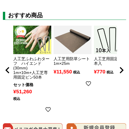
おすすめ商品
プ
人工芝ふわふわター
人工芝用防草シート
人工芝用固定ピン 1
専用クシ
フ ハイエンド
1m×25m
本入
(30mm)
¥
11,550
¥
770
1m×10m+人工芝専
税込
税込
用固定ピン50本
セット価格
¥
51,260
税込