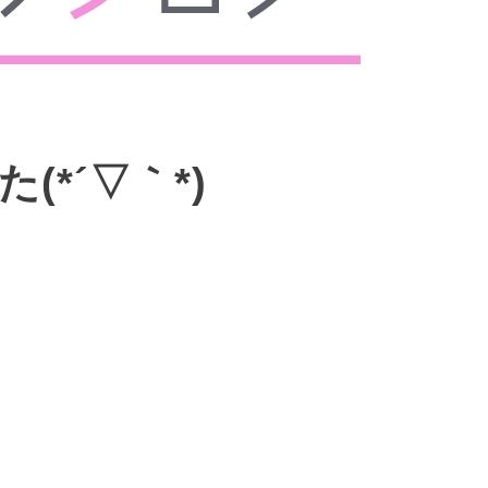
(*´▽｀*)