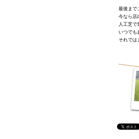
最後まで
今なら店内
人工芝で
いつでも
それではま