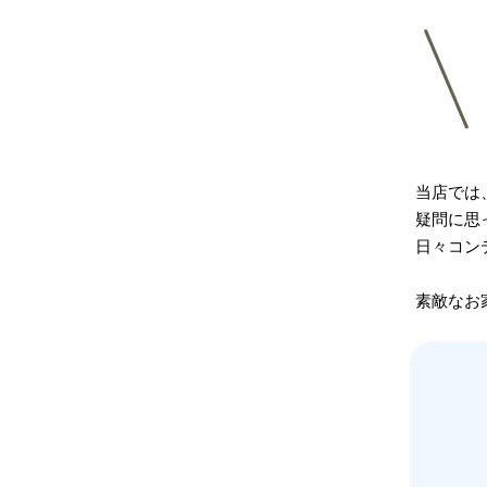
当店では
疑問に思
日々コン
素敵なお