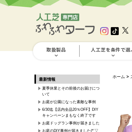
取扱製品
人工芝を条件で選
ホーム
>
最新情報
夏季休業とその前後のお届けにつ
いて
お庭が公園になった素敵な事例
6/30迄【店内全品20％OFF】DIY
キャンペーンまもなく終了です
お庭ドッグラン事例が届きました
お庭のDIY事例が届きました(*´▽