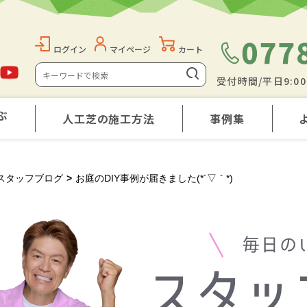
ログイン
マイページ
カート
受付時間/平日9:0
ぶ
人工芝の施工方法
事例集
スタッフブログ
>
お庭のDIY事例が届きました(*´▽｀*)