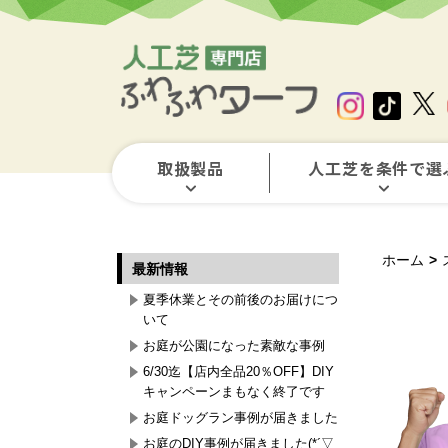
取扱製品
人工芝を条件で選
ホーム
>
最新情報
夏季休業とその前後のお届けにつ
いて
お庭が公園になった素敵な事例
6/30迄【店内全品20％OFF】DIY
キャンペーンまもなく終了です
お庭ドッグラン事例が届きました
お庭のDIY事例が届きました(*´▽