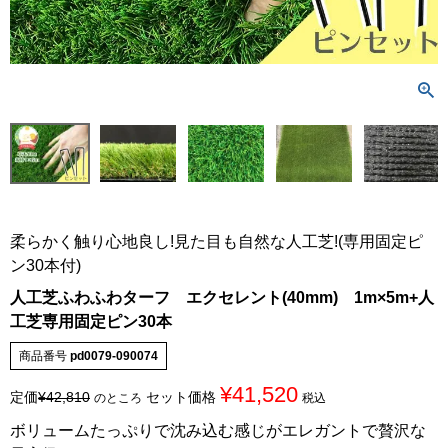
柔らかく触り心地良し!見た目も自然な人工芝!(専用固定ピ
ン30本付)
人工芝ふわふわターフ エクセレント(40mm) 1m×5m+人
工芝専用固定ピン30本
商品番号
pd0079-090074
¥
41,520
定価
¥
42,810
セット価格
のところ
税込
ボリュームたっぷりで沈み込む感じがエレガントで贅沢な