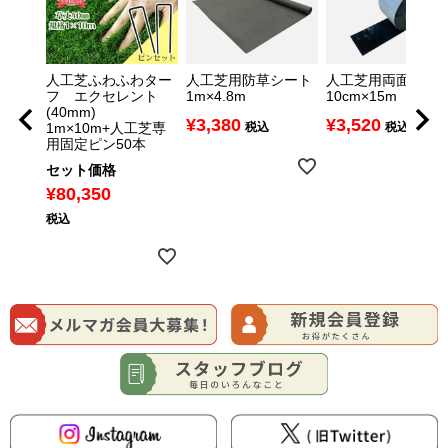
プ
人工芝ふわふわター
人工芝用防草シート
人工芝用両面テー
専用クシ
フ エクセレント
1m×4.8m
10cm×15m
(40mm)
¥
3,380
¥
3,520
1m×10m+人工芝専
税込
税込
用固定ピン50本
セット価格
¥
80,350
税込