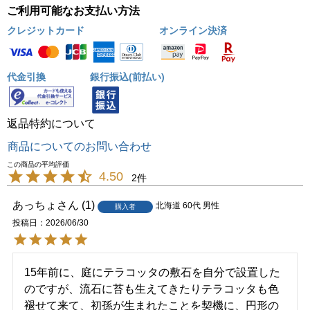
ご利用可能なお支払い方法
クレジットカード
オンライン決済
代金引換
銀行振込(前払い)
返品特約について
商品についてのお問い合わせ
4.50
2
あっちょ
1
北海道
60代
男性
購入者
投稿日
2026/06/30
15年前に、庭にテラコッタの敷石を自分で設置した
のですが、流石に苔も生えてきたりテラコッタも色
褪せて来て、初孫が生まれたことを契機に、円形の