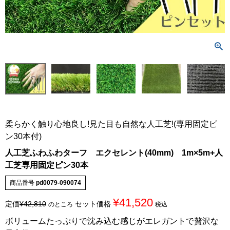
柔らかく触り心地良し!見た目も自然な人工芝!(専用固定ピ
ン30本付)
人工芝ふわふわターフ エクセレント(40mm) 1m×5m+人
工芝専用固定ピン30本
商品番号
pd0079-090074
¥
41,520
定価
¥
42,810
セット価格
のところ
税込
ボリュームたっぷりで沈み込む感じがエレガントで贅沢な