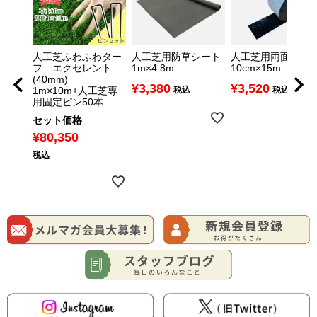
プ
人工芝ふわふわター
人工芝用防草シート
人工芝用両面テー
専用クシ
フ エクセレント
1m×4.8m
10cm×15m
(40mm)
¥
3,380
¥
3,520
1m×10m+人工芝専
税込
税込
用固定ピン50本
セット価格
¥
80,350
税込