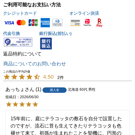
ご利用可能なお支払い方法
クレジットカード
オンライン決済
代金引換
銀行振込(前払い)
返品特約について
商品についてのお問い合わせ
4.50
2
あっちょ
1
北海道
60代
男性
購入者
投稿日
2026/06/30
15年前に、庭にテラコッタの敷石を自分で設置した
のですが、流石に苔も生えてきたりテラコッタも色
褪せて来て、初孫が生まれたことを契機に、円形の